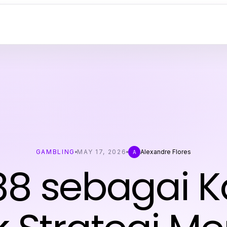
GAMBLING
MAY 17, 2026
Alexandre Flores
A
88 sebagai Ka