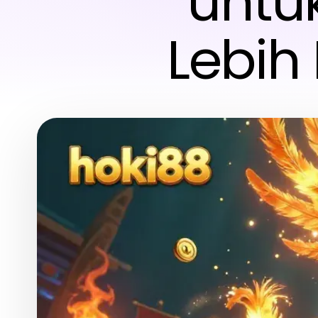
untu
Lebih