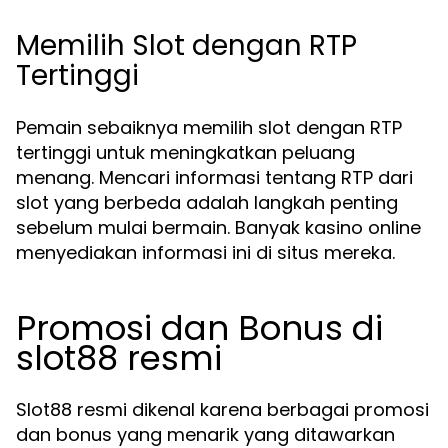
Memilih Slot dengan RTP
Tertinggi
Pemain sebaiknya memilih slot dengan RTP
tertinggi untuk meningkatkan peluang
menang. Mencari informasi tentang RTP dari
slot yang berbeda adalah langkah penting
sebelum mulai bermain. Banyak kasino online
menyediakan informasi ini di situs mereka.
Promosi dan Bonus di
slot88 resmi
Slot88 resmi dikenal karena berbagai promosi
dan bonus yang menarik yang ditawarkan