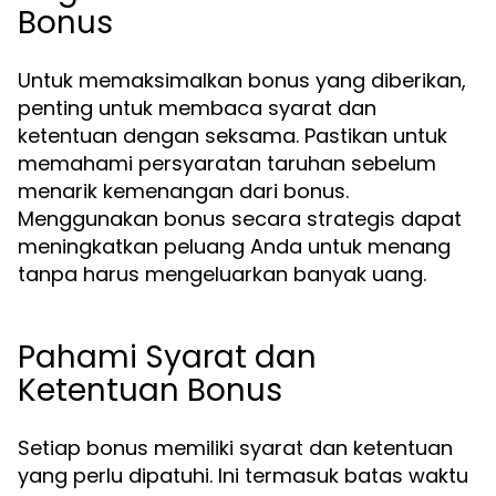
Bonus
Untuk memaksimalkan bonus yang diberikan,
penting untuk membaca syarat dan
ketentuan dengan seksama. Pastikan untuk
memahami persyaratan taruhan sebelum
menarik kemenangan dari bonus.
Menggunakan bonus secara strategis dapat
meningkatkan peluang Anda untuk menang
tanpa harus mengeluarkan banyak uang.
Pahami Syarat dan
Ketentuan Bonus
Setiap bonus memiliki syarat dan ketentuan
yang perlu dipatuhi. Ini termasuk batas waktu