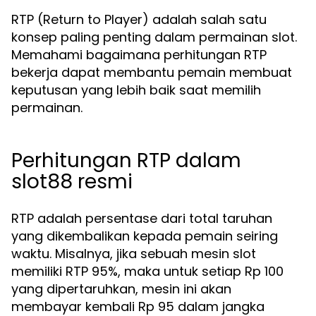
RTP (Return to Player) adalah salah satu
konsep paling penting dalam permainan slot.
Memahami bagaimana perhitungan RTP
bekerja dapat membantu pemain membuat
keputusan yang lebih baik saat memilih
permainan.
Perhitungan RTP dalam
slot88 resmi
RTP adalah persentase dari total taruhan
yang dikembalikan kepada pemain seiring
waktu. Misalnya, jika sebuah mesin slot
memiliki RTP 95%, maka untuk setiap Rp 100
yang dipertaruhkan, mesin ini akan
membayar kembali Rp 95 dalam jangka