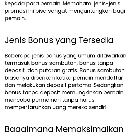
kepada para pemain. Memahami jenis-jenis
promosi ini bisa sangat menguntungkan bagi
pemain.
Jenis Bonus yang Tersedia
Beberapa jenis bonus yang umum ditawarkan
termasuk bonus sambutan, bonus tanpa
deposit, dan putaran gratis. Bonus sambutan
biasanya diberikan ketika pemain mendaftar
dan melakukan deposit pertama. Sedangkan
bonus tanpa deposit memungkinkan pemain
mencoba permainan tanpa harus
mempertaruhkan uang mereka sendiri.
Bagaimana Memaksimalkan