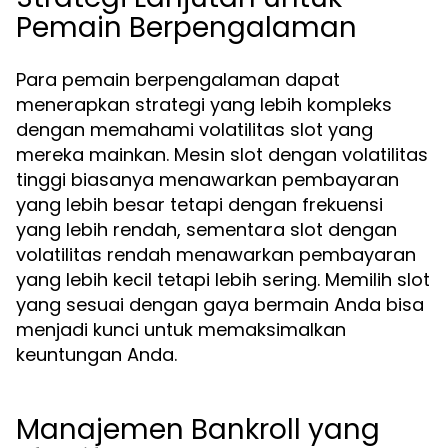
Pemain Berpengalaman
Para pemain berpengalaman dapat
menerapkan strategi yang lebih kompleks
dengan memahami volatilitas slot yang
mereka mainkan. Mesin slot dengan volatilitas
tinggi biasanya menawarkan pembayaran
yang lebih besar tetapi dengan frekuensi
yang lebih rendah, sementara slot dengan
volatilitas rendah menawarkan pembayaran
yang lebih kecil tetapi lebih sering. Memilih slot
yang sesuai dengan gaya bermain Anda bisa
menjadi kunci untuk memaksimalkan
keuntungan Anda.
Manajemen Bankroll yang