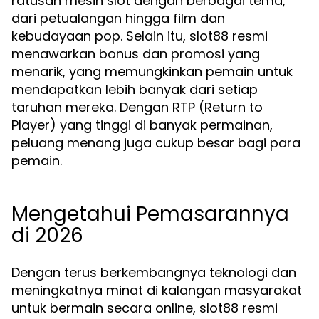
ratusan mesin slot dengan berbagai tema,
dari petualangan hingga film dan
kebudayaan pop. Selain itu, slot88 resmi
menawarkan bonus dan promosi yang
menarik, yang memungkinkan pemain untuk
mendapatkan lebih banyak dari setiap
taruhan mereka. Dengan RTP (Return to
Player) yang tinggi di banyak permainan,
peluang menang juga cukup besar bagi para
pemain.
Mengetahui Pemasarannya
di 2026
Dengan terus berkembangnya teknologi dan
meningkatnya minat di kalangan masyarakat
untuk bermain secara online, slot88 resmi