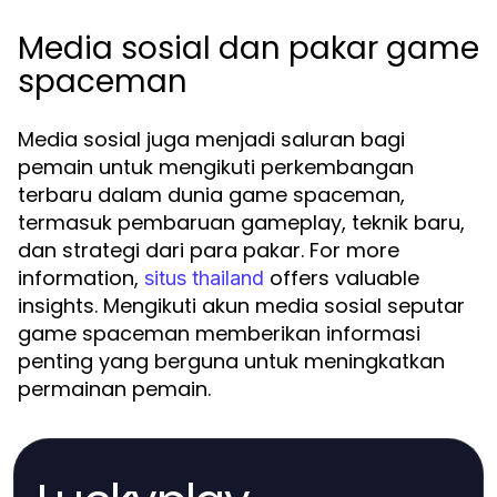
Media sosial dan pakar game
spaceman
Media sosial juga menjadi saluran bagi
pemain untuk mengikuti perkembangan
terbaru dalam dunia game spaceman,
termasuk pembaruan gameplay, teknik baru,
dan strategi dari para pakar. For more
information,
offers valuable
situs thailand
insights. Mengikuti akun media sosial seputar
game spaceman memberikan informasi
penting yang berguna untuk meningkatkan
permainan pemain.