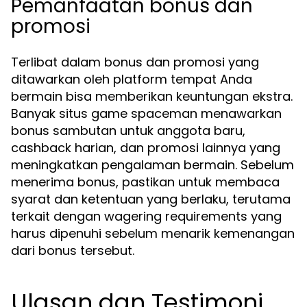
Pemanfaatan bonus dan
promosi
Terlibat dalam bonus dan promosi yang
ditawarkan oleh platform tempat Anda
bermain bisa memberikan keuntungan ekstra.
Banyak situs game spaceman menawarkan
bonus sambutan untuk anggota baru,
cashback harian, dan promosi lainnya yang
meningkatkan pengalaman bermain. Sebelum
menerima bonus, pastikan untuk membaca
syarat dan ketentuan yang berlaku, terutama
terkait dengan wagering requirements yang
harus dipenuhi sebelum menarik kemenangan
dari bonus tersebut.
Ulasan dan Testimoni