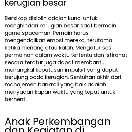
kerugian besar
Bersikap disiplin adalah kunci untuk
menghindari kerugian besar saat bermain
game spaceman. Pemain harus
mengendalikan emosi mereka, terutama
ketika menang atau kalah. Mengatur sesi
permainan dalam waktu tertentu dan istirahat
secara teratur juga dapat membantu
menangkal keputusan impulsif yang dapat
berujung pada kerugian. Sentuhan akhir dari
manajemen bankroll yang baik adalah
menyadari kapan waktu yang tepat untuk
berhenti.
Anak Perkembangan
dan Kegiatan di