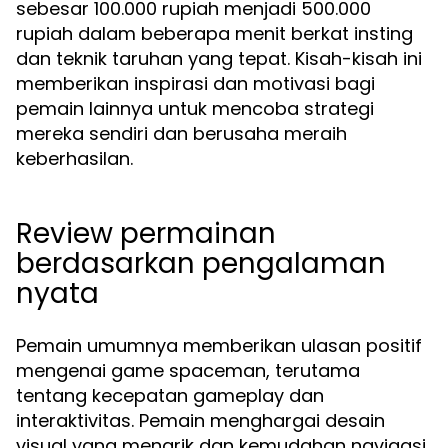
sebesar 100.000 rupiah menjadi 500.000
rupiah dalam beberapa menit berkat insting
dan teknik taruhan yang tepat. Kisah-kisah ini
memberikan inspirasi dan motivasi bagi
pemain lainnya untuk mencoba strategi
mereka sendiri dan berusaha meraih
keberhasilan.
Review permainan
berdasarkan pengalaman
nyata
Pemain umumnya memberikan ulasan positif
mengenai game spaceman, terutama
tentang kecepatan gameplay dan
interaktivitas. Pemain menghargai desain
visual yang menarik dan kemudahan navigasi,