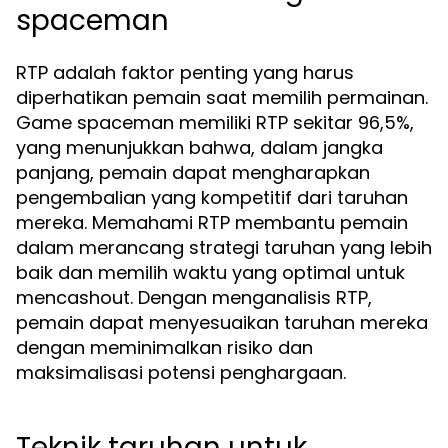
spaceman
RTP adalah faktor penting yang harus
diperhatikan pemain saat memilih permainan.
Game spaceman memiliki RTP sekitar 96,5%,
yang menunjukkan bahwa, dalam jangka
panjang, pemain dapat mengharapkan
pengembalian yang kompetitif dari taruhan
mereka. Memahami RTP membantu pemain
dalam merancang strategi taruhan yang lebih
baik dan memilih waktu yang optimal untuk
mencashout. Dengan menganalisis RTP,
pemain dapat menyesuaikan taruhan mereka
dengan meminimalkan risiko dan
maksimalisasi potensi penghargaan.
Teknik taruhan untuk