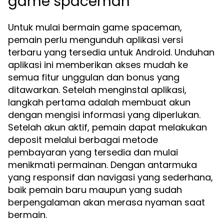
game spaceman
Untuk mulai bermain game spaceman,
pemain perlu mengunduh aplikasi versi
terbaru yang tersedia untuk Android. Unduhan
aplikasi ini memberikan akses mudah ke
semua fitur unggulan dan bonus yang
ditawarkan. Setelah menginstal aplikasi,
langkah pertama adalah membuat akun
dengan mengisi informasi yang diperlukan.
Setelah akun aktif, pemain dapat melakukan
deposit melalui berbagai metode
pembayaran yang tersedia dan mulai
menikmati permainan. Dengan antarmuka
yang responsif dan navigasi yang sederhana,
baik pemain baru maupun yang sudah
berpengalaman akan merasa nyaman saat
bermain.