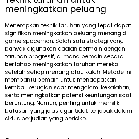
meningkatkan peluang
Menerapkan teknik taruhan yang tepat dapat
signifikan meningkatkan peluang menang di
game spaceman. Salah satu strategi yang
banyak digunakan adalah bermain dengan
taruhan progresif, di mana pemain secara
bertahap meningkatkan taruhan mereka
setelah setiap menang atau kalah. Metode ini
membantu pemain untuk mendapatkan
kembali kerugian saat mengalami kekalahan,
serta meningkatkan potensi keuntungan saat
beruntung. Namun, penting untuk memiliki
batasan yang jelas agar tidak terjebak dalam
siklus perjudian yang berisiko.