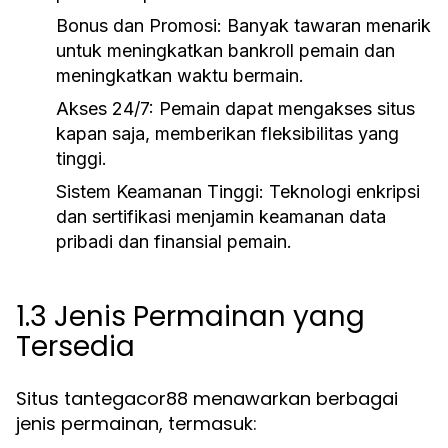
Bonus dan Promosi:
Banyak tawaran menarik
untuk meningkatkan bankroll pemain dan
meningkatkan waktu bermain.
Akses 24/7:
Pemain dapat mengakses situs
kapan saja, memberikan fleksibilitas yang
tinggi.
Sistem Keamanan Tinggi:
Teknologi enkripsi
dan sertifikasi menjamin keamanan data
pribadi dan finansial pemain.
1.3 Jenis Permainan yang
Tersedia
Situs tantegacor88 menawarkan berbagai
jenis permainan, termasuk: