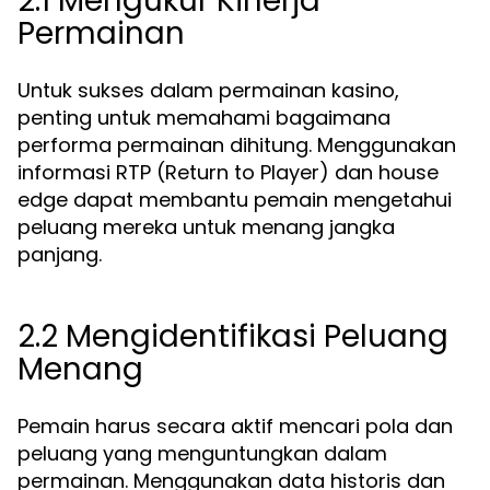
2.1 Mengukur Kinerja
Permainan
Untuk sukses dalam permainan kasino,
penting untuk memahami bagaimana
performa permainan dihitung. Menggunakan
informasi RTP (Return to Player) dan house
edge dapat membantu pemain mengetahui
peluang mereka untuk menang jangka
panjang.
2.2 Mengidentifikasi Peluang
Menang
Pemain harus secara aktif mencari pola dan
peluang yang menguntungkan dalam
permainan. Menggunakan data historis dan