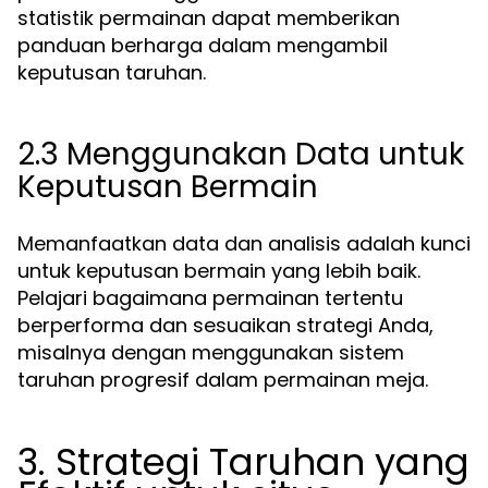
statistik permainan dapat memberikan
panduan berharga dalam mengambil
keputusan taruhan.
2.3 Menggunakan Data untuk
Keputusan Bermain
Memanfaatkan data dan analisis adalah kunci
untuk keputusan bermain yang lebih baik.
Pelajari bagaimana permainan tertentu
berperforma dan sesuaikan strategi Anda,
misalnya dengan menggunakan sistem
taruhan progresif dalam permainan meja.
3. Strategi Taruhan yang