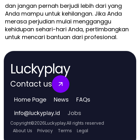
dan jangan pernah berjudi lebih dari yang
Anda mampu untuk kehilangan. Jika Anda
merasa perjudian mulai mengganggu
kehidupan sehari-hari Anda, pertimbangkan
untuk mencari bantuan dari profesional.
Luckyplay
Contact us
Home Page
News
FAQs
Jobs
info
@
luckyplay.id
Copyright
©
2026
Luckyplay
.
All rights reserved
About Us
Privacy
Terms
Legal