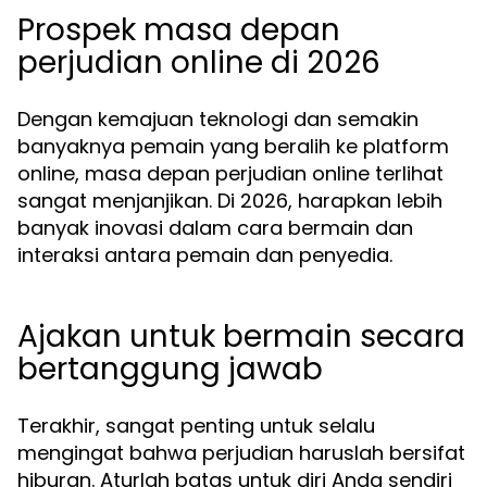
Prospek masa depan
perjudian online di 2026
Dengan kemajuan teknologi dan semakin
banyaknya pemain yang beralih ke platform
online, masa depan perjudian online terlihat
sangat menjanjikan. Di 2026, harapkan lebih
banyak inovasi dalam cara bermain dan
interaksi antara pemain dan penyedia.
Ajakan untuk bermain secara
bertanggung jawab
Terakhir, sangat penting untuk selalu
mengingat bahwa perjudian haruslah bersifat
hiburan. Aturlah batas untuk diri Anda sendiri