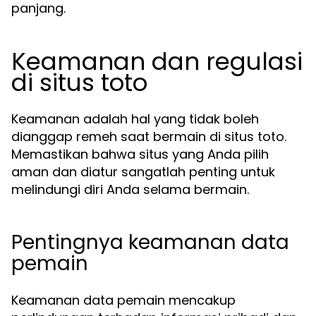
panjang.
Keamanan dan regulasi
di situs toto
Keamanan adalah hal yang tidak boleh
dianggap remeh saat bermain di situs toto.
Memastikan bahwa situs yang Anda pilih
aman dan diatur sangatlah penting untuk
melindungi diri Anda selama bermain.
Pentingnya keamanan data
pemain
Keamanan data pemain mencakup