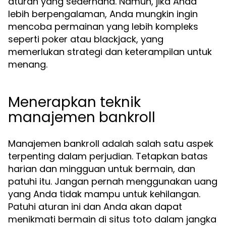
aturan yang sederhana. Namun, jika Anda
lebih berpengalaman, Anda mungkin ingin
mencoba permainan yang lebih kompleks
seperti poker atau blackjack, yang
memerlukan strategi dan keterampilan untuk
menang.
Menerapkan teknik
manajemen bankroll
Manajemen bankroll adalah salah satu aspek
terpenting dalam perjudian. Tetapkan batas
harian dan mingguan untuk bermain, dan
patuhi itu. Jangan pernah menggunakan uang
yang Anda tidak mampu untuk kehilangan.
Patuhi aturan ini dan Anda akan dapat
menikmati bermain di situs toto dalam jangka