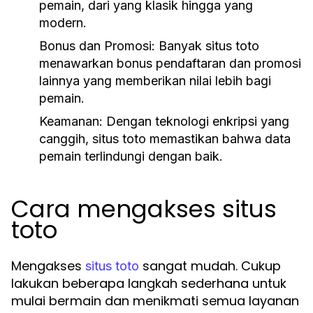
pemain, dari yang klasik hingga yang
modern.
Bonus dan Promosi:
Banyak situs toto
menawarkan bonus pendaftaran dan promosi
lainnya yang memberikan nilai lebih bagi
pemain.
Keamanan:
Dengan teknologi enkripsi yang
canggih, situs toto memastikan bahwa data
pemain terlindungi dengan baik.
Cara mengakses situs
toto
Mengakses
sangat mudah. Cukup
situs toto
lakukan beberapa langkah sederhana untuk
mulai bermain dan menikmati semua layanan