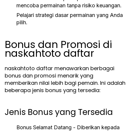
mencoba permainan tanpa risiko keuangan.
Pelajari strategi dasar permainan yang Anda
pilih.
Bonus dan Promosi di
naskahtoto daftar
naskahtoto daftar menawarkan berbagai
bonus dan promosi menarik yang
memberikan nilai lebih bagi pemain. Ini adalah
beberapa jenis bonus yang tersedia:
Jenis Bonus yang Tersedia
Bonus Selamat Datang
- Diberikan kepada