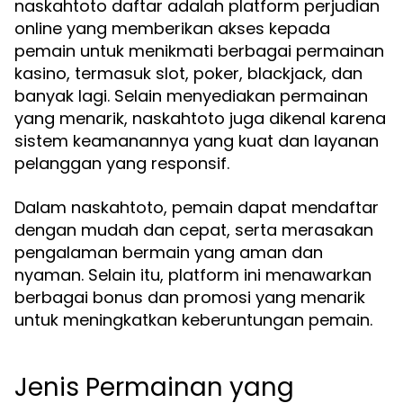
naskahtoto daftar adalah platform perjudian
online yang memberikan akses kepada
pemain untuk menikmati berbagai permainan
kasino, termasuk slot, poker, blackjack, dan
banyak lagi. Selain menyediakan permainan
yang menarik, naskahtoto juga dikenal karena
sistem keamanannya yang kuat dan layanan
pelanggan yang responsif.
Dalam naskahtoto, pemain dapat mendaftar
dengan mudah dan cepat, serta merasakan
pengalaman bermain yang aman dan
nyaman. Selain itu, platform ini menawarkan
berbagai bonus dan promosi yang menarik
untuk meningkatkan keberuntungan pemain.
Jenis Permainan yang