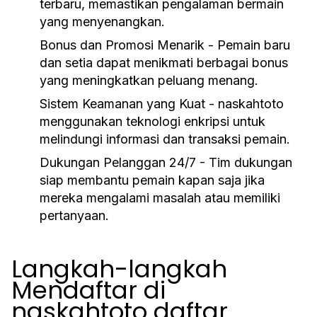
terbaru, memastikan pengalaman bermain
yang menyenangkan.
Bonus dan Promosi Menarik
- Pemain baru
dan setia dapat menikmati berbagai bonus
yang meningkatkan peluang menang.
Sistem Keamanan yang Kuat
- naskahtoto
menggunakan teknologi enkripsi untuk
melindungi informasi dan transaksi pemain.
Dukungan Pelanggan 24/7
- Tim dukungan
siap membantu pemain kapan saja jika
mereka mengalami masalah atau memiliki
pertanyaan.
Langkah-langkah
Mendaftar di
naskahtoto daftar