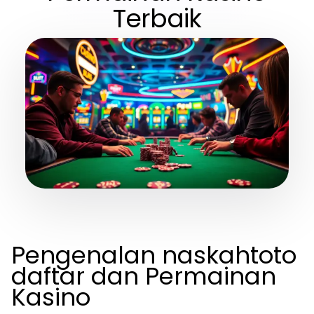
Terbaik
Pengenalan naskahtoto
daftar dan Permainan
Kasino