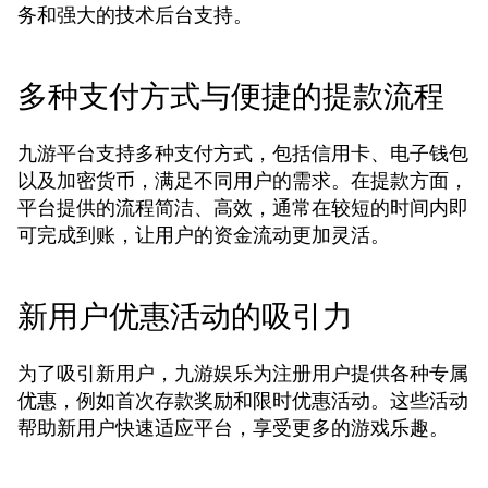
务和强大的技术后台支持。
多种支付方式与便捷的提款流程
九游平台支持多种支付方式，包括信用卡、电子钱包
以及加密货币，满足不同用户的需求。在提款方面，
平台提供的流程简洁、高效，通常在较短的时间内即
可完成到账，让用户的资金流动更加灵活。
新用户优惠活动的吸引力
为了吸引新用户，九游娱乐为注册用户提供各种专属
优惠，例如首次存款奖励和限时优惠活动。这些活动
帮助新用户快速适应平台，享受更多的游戏乐趣。