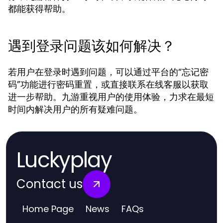
都能获得帮助。
遇到登录问题该如何解决？
若用户在登录时遇到问题，可以通过平台的“忘记密
码”功能进行密码重置，或直接联系在线客服以获取
进一步帮助。九游重视用户的使用体验，力求在最短
时间内解决用户的所有疑难问题。
Luckyplay
Contact us
Home Page
News
FAQs