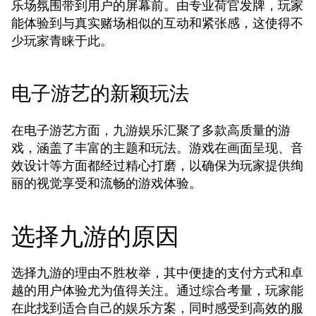
乐场氛围带到用户的屏幕前。由专业荷官发牌，玩家
能体验到与真实赌场相似的互动和紧张感，这使得不
少玩家青睐于此。
电子游艺的新颖玩法
在电子游艺方面，九游娱乐汇聚了多款高质量的游
戏，涵盖了丰富的主题和玩法。游戏在画面呈现、音
效设计等方面都经过精心打磨，以确保为玩家提供绚
丽的视觉享受和流畅的游戏体验。
选择九游的原因
选择九游的理由不胜枚举，其中便捷的支付方式和卓
越的用户体验尤为值得关注。通过综合考量，玩家能
在此找到适合自己的娱乐方案，同时感受到高效的服