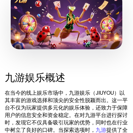
九游娱乐概述
在当今的线上娱乐市场中，九游娱乐（JIUYOU）以
其丰富的游戏选择和顶尖的安全性脱颖而出。这一平
台不仅为玩家提供多元化的娱乐体验，还致力于保障
用户的信息安全和资金稳定。在对九游平台进行探讨
时，发现它不仅具备吸引玩家的优势，同时也在行业
中树立了良好的口碑。当探索选项时，
提供了全
九游